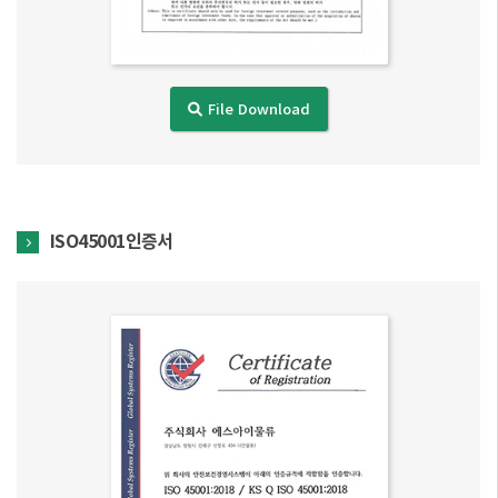
File Download
ISO45001인증서